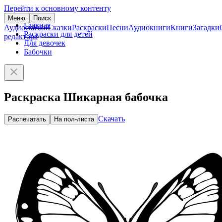
Перейти к основному контенту
Меню
Поиск
Главная
Аудиосказки
Сказки
Раскраски
Песни
Аудиокниги
Книги
Загадки
Раскраски для детей
редактора
Для девочек
Бабочки
Раскраска Шикарная бабочка
Скачать
Распечатать
На пол-листа