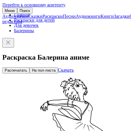
Перейти к основному контенту
Меню
Поиск
Главная
Аудиосказки
Сказки
Раскраски
Песни
Аудиокниги
Книги
Загадки
Раскраски для детей
редактора
Для девочек
Балерины
Раскраска Балерина аниме
Скачать
Распечатать
На пол-листа