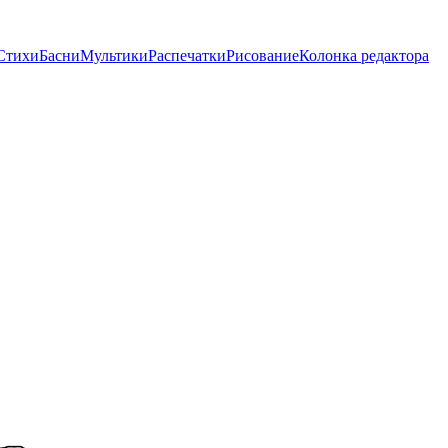
Стихи
Басни
Мультики
Распечатки
Рисование
Колонка редактора