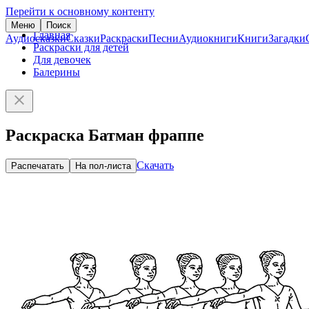
Перейти к основному контенту
Меню
Поиск
Главная
Аудиосказки
Сказки
Раскраски
Песни
Аудиокниги
Книги
Загадки
Раскраски для детей
Для девочек
Балерины
Раскраска Батман фраппе
Скачать
Распечатать
На пол-листа