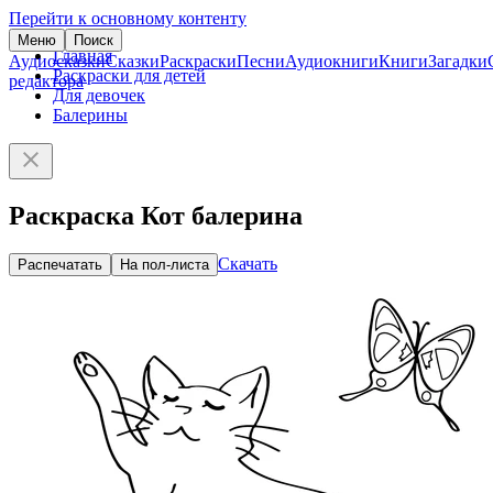
Перейти к основному контенту
Меню
Поиск
Главная
Аудиосказки
Сказки
Раскраски
Песни
Аудиокниги
Книги
Загадки
Раскраски для детей
редактора
Для девочек
Балерины
Раскраска Кот балерина
Скачать
Распечатать
На пол-листа