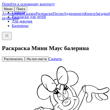
Перейти к основному контенту
Меню
Поиск
Главная
Аудиосказки
Сказки
Раскраски
Песни
Аудиокниги
Книги
Загадки
Раскраски для детей
редактора
Для девочек
Балерины
Раскраска Мини Маус балерина
Скачать
Распечатать
На пол-листа