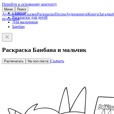
Перейти к основному контенту
Меню
Поиск
Главная
Аудиосказки
Сказки
Раскраски
Песни
Аудиокниги
Книги
Загадки
Раскраски для детей
редактора
Для мальчиков
Банбан
Раскраска Банбана и мальчик
Скачать
Распечатать
На пол-листа