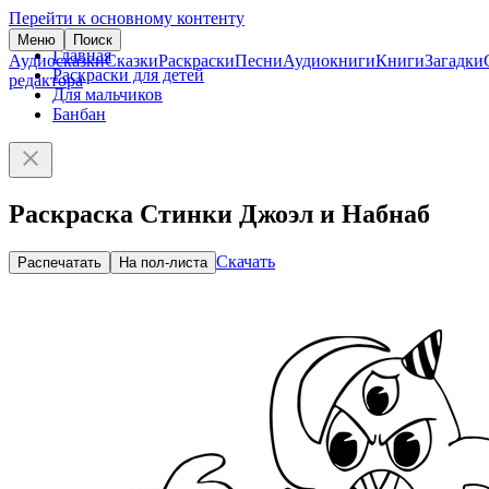
Перейти к основному контенту
Меню
Поиск
Главная
Аудиосказки
Сказки
Раскраски
Песни
Аудиокниги
Книги
Загадки
Раскраски для детей
редактора
Для мальчиков
Банбан
Раскраска Стинки Джоэл и Набнаб
Скачать
Распечатать
На пол-листа