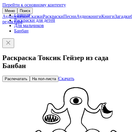
Перейти к основному контенту
Меню
Поиск
Главная
Аудиосказки
Сказки
Раскраски
Песни
Аудиокниги
Книги
Загадки
Раскраски для детей
редактора
Для мальчиков
Банбан
Раскраска Токсик Гейзер из сада
Банбан
Скачать
Распечатать
На пол-листа