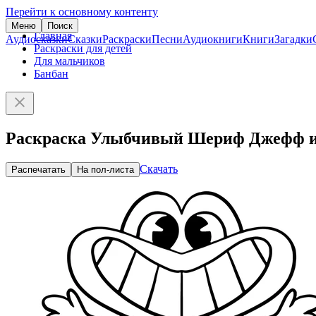
Перейти к основному контенту
Меню
Поиск
Главная
Аудиосказки
Сказки
Раскраски
Песни
Аудиокниги
Книги
Загадки
Раскраски для детей
Для мальчиков
Банбан
Раскраска Улыбчивый Шериф Джефф из
Скачать
Распечатать
На пол-листа