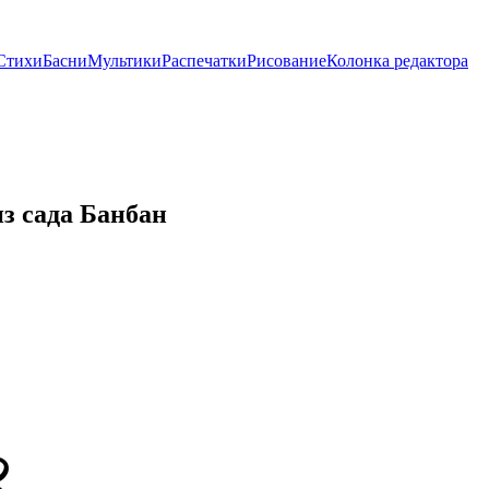
Стихи
Басни
Мультики
Распечатки
Рисование
Колонка редактора
 сада Банбан