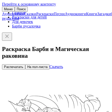
Перейти к основному контенту
Меню
Поиск
Главная
Аудиосказки
Сказки
Раскраски
Песни
Аудиокниги
Книги
Загадки
Раскраски для детей
редактора
Для девочек
Барби русалочка
Раскраска Барби и Магическая
раковина
Скачать
Распечатать
На пол-листа