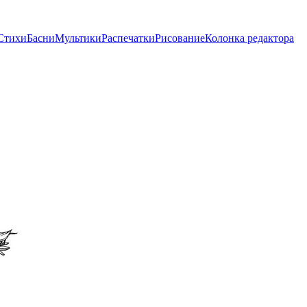
Стихи
Басни
Мультики
Распечатки
Рисование
Колонка редактора