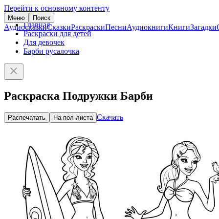
Перейти к основному контенту
Меню
Поиск
Главная
Аудиосказки
Сказки
Раскраски
Песни
Аудиокниги
Книги
Загадки
Раскраски для детей
Для девочек
Барби русалочка
Раскраска Подружки Барби
Скачать
Распечатать
На пол-листа