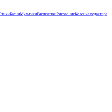
Стихи
Басни
Мультики
Распечатки
Рисование
Колонка редактора