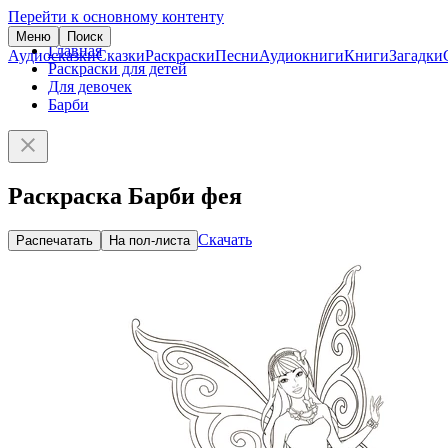
Перейти к основному контенту
Меню
Поиск
Главная
Аудиосказки
Сказки
Раскраски
Песни
Аудиокниги
Книги
Загадки
Раскраски для детей
Для девочек
Барби
Раскраска Барби фея
Скачать
Распечатать
На пол-листа