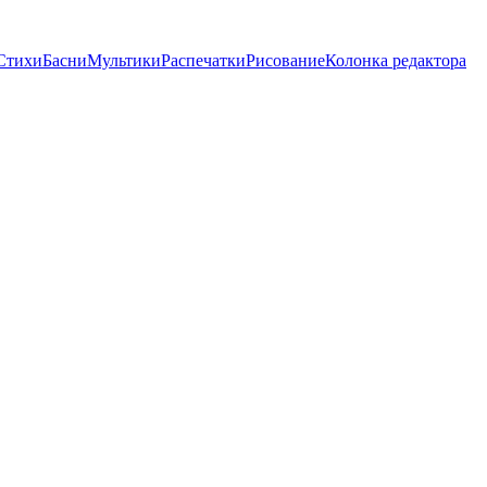
Стихи
Басни
Мультики
Распечатки
Рисование
Колонка редактора