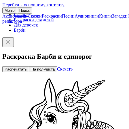
Перейти к основному контенту
Меню
Поиск
Главная
Аудиосказки
Сказки
Раскраски
Песни
Аудиокниги
Книги
Загадки
Раскраски для детей
редактора
Для девочек
Барби
Раскраска Барби и единорог
Скачать
Распечатать
На пол-листа