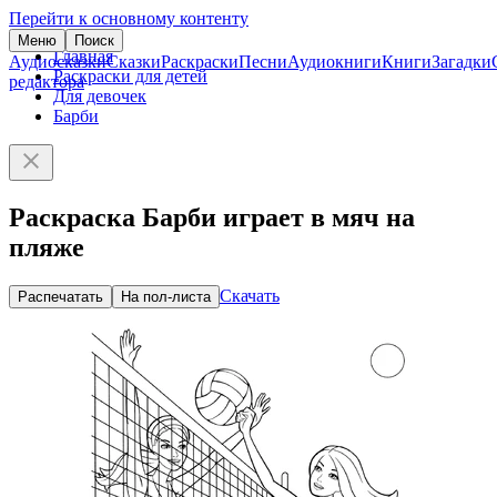
Перейти к основному контенту
Меню
Поиск
Главная
Аудиосказки
Сказки
Раскраски
Песни
Аудиокниги
Книги
Загадки
Раскраски для детей
редактора
Для девочек
Барби
Раскраска Барби играет в мяч на
пляже
Скачать
Распечатать
На пол-листа