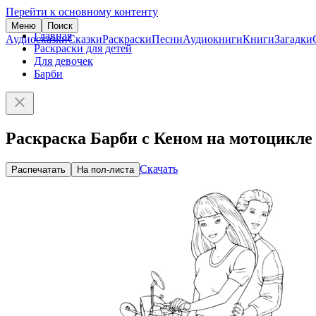
Перейти к основному контенту
Меню
Поиск
Главная
Аудиосказки
Сказки
Раскраски
Песни
Аудиокниги
Книги
Загадки
Раскраски для детей
Для девочек
Барби
Раскраска Барби с Кеном на мотоцикле
Скачать
Распечатать
На пол-листа