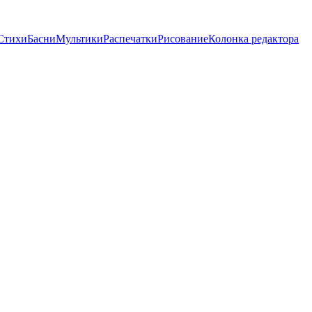
Стихи
Басни
Мультики
Распечатки
Рисование
Колонка редактора