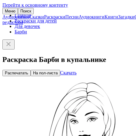
Перейти к основному контенту
Меню
Поиск
Главная
Аудиосказки
Сказки
Раскраски
Песни
Аудиокниги
Книги
Загадки
Раскраски для детей
редактора
Для девочек
Барби
Раскраска Барби в купальнике
Скачать
Распечатать
На пол-листа