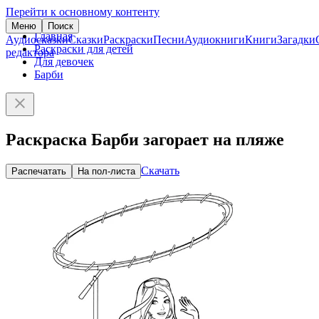
Перейти к основному контенту
Меню
Поиск
Главная
Аудиосказки
Сказки
Раскраски
Песни
Аудиокниги
Книги
Загадки
Раскраски для детей
редактора
Для девочек
Барби
Раскраска Барби загорает на пляже
Скачать
Распечатать
На пол-листа