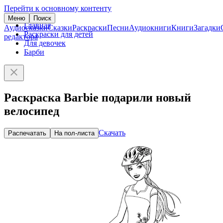
Перейти к основному контенту
Меню
Поиск
Главная
Аудиосказки
Сказки
Раскраски
Песни
Аудиокниги
Книги
Загадки
Раскраски для детей
редактора
Для девочек
Барби
Раскраска Barbie подарили новый
велосипед
Скачать
Распечатать
На пол-листа