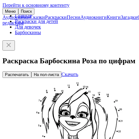
Перейти к основному контенту
Меню
Поиск
Главная
Аудиосказки
Сказки
Раскраски
Песни
Аудиокниги
Книги
Загадки
Раскраски для детей
редактора
Для девочек
Барбоскины
Раскраска Барбоскина Роза по цифрам
Скачать
Распечатать
На пол-листа