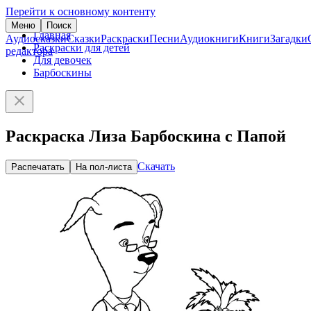
Перейти к основному контенту
Меню
Поиск
Главная
Аудиосказки
Сказки
Раскраски
Песни
Аудиокниги
Книги
Загадки
Раскраски для детей
редактора
Для девочек
Барбоскины
Раскраска Лиза Барбоскина с Папой
Скачать
Распечатать
На пол-листа