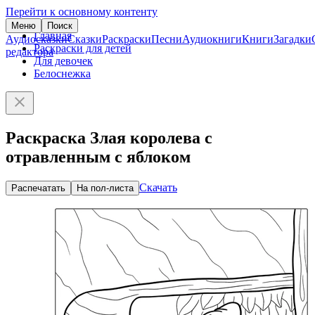
Перейти к основному контенту
Меню
Поиск
Главная
Аудиосказки
Сказки
Раскраски
Песни
Аудиокниги
Книги
Загадки
Раскраски для детей
редактора
Для девочек
Белоснежка
Раскраска Злая королева с
отравленным с яблоком
Скачать
Распечатать
На пол-листа