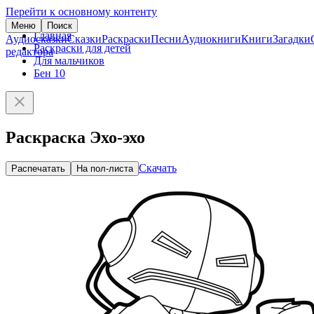
Перейти к основному контенту
Меню
Поиск
Главная
Аудиосказки
Сказки
Раскраски
Песни
Аудиокниги
Книги
Загадки
Раскраски для детей
редактора
Для мальчиков
Бен 10
Раскраска Эхо-эхо
Скачать
Распечатать
На пол-листа