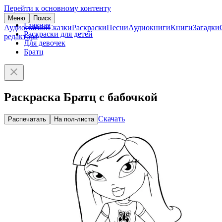
Перейти к основному контенту
Меню
Поиск
Главная
Аудиосказки
Сказки
Раскраски
Песни
Аудиокниги
Книги
Загадки
Раскраски для детей
редактора
Для девочек
Братц
Раскраска Братц с бабочкой
Скачать
Распечатать
На пол-листа