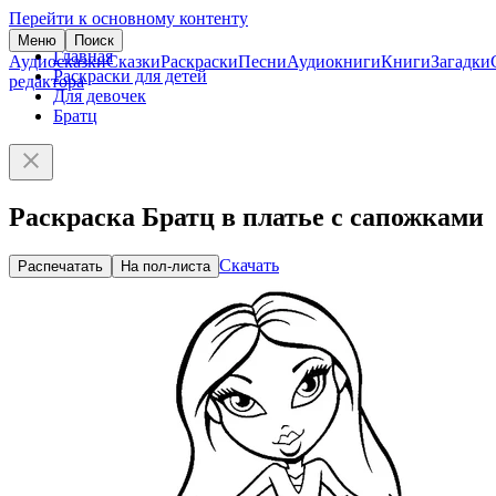
Перейти к основному контенту
Меню
Поиск
Главная
Аудиосказки
Сказки
Раскраски
Песни
Аудиокниги
Книги
Загадки
Раскраски для детей
редактора
Для девочек
Братц
Раскраска Братц в платье с сапожками
Скачать
Распечатать
На пол-листа