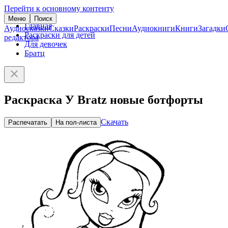
Перейти к основному контенту
Меню
Поиск
Главная
Аудиосказки
Сказки
Раскраски
Песни
Аудиокниги
Книги
Загадки
Раскраски для детей
редактора
Для девочек
Братц
Раскраска У Bratz новые ботфорты
Скачать
Распечатать
На пол-листа