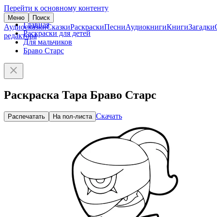
Перейти к основному контенту
Меню
Поиск
Главная
Аудиосказки
Сказки
Раскраски
Песни
Аудиокниги
Книги
Загадки
Раскраски для детей
редактора
Для мальчиков
Браво Старс
Раскраска Тара Браво Старс
Скачать
Распечатать
На пол-листа