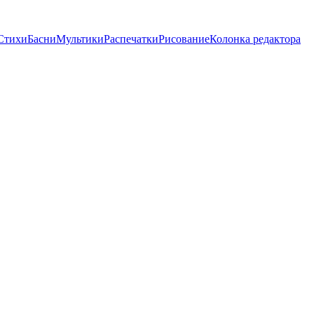
Стихи
Басни
Мультики
Распечатки
Рисование
Колонка редактора