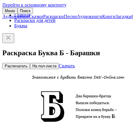
Перейти к основному контенту
Меню
Поиск
Главная
Аудиосказки
Сказки
Раскраски
Песни
Аудиокниги
Книги
Загадки
Раскраски для детей
Буквы
Раскраска Буква Б - Барашки
Скачать
Распечатать
На пол-листа