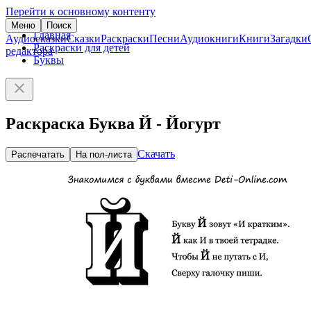
Перейти к основному контенту
Меню
Поиск
Главная
Аудиосказки
Сказки
Раскраски
Песни
Аудиокниги
Книги
Загадки
Раскраски для детей
редактора
Буквы
Раскраска Буква Й - Йогурт
Скачать
Распечатать
На пол-листа