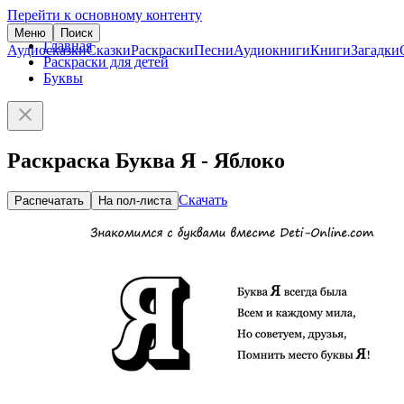
Перейти к основному контенту
Меню
Поиск
Главная
Аудиосказки
Сказки
Раскраски
Песни
Аудиокниги
Книги
Загадки
Раскраски для детей
Буквы
Раскраска Буква Я - Яблоко
Скачать
Распечатать
На пол-листа