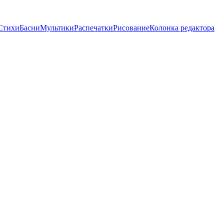
Стихи
Басни
Мультики
Распечатки
Рисование
Колонка редактора