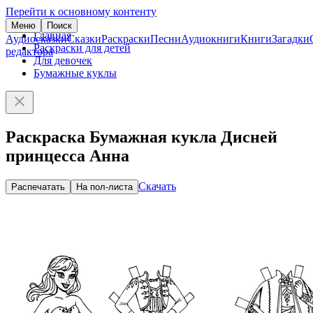
Перейти к основному контенту
Меню
Поиск
Главная
Аудиосказки
Сказки
Раскраски
Песни
Аудиокниги
Книги
Загадки
Раскраски для детей
редактора
Для девочек
Бумажные куклы
Раскраска Бумажная кукла Дисней
принцесса Анна
Скачать
Распечатать
На пол-листа