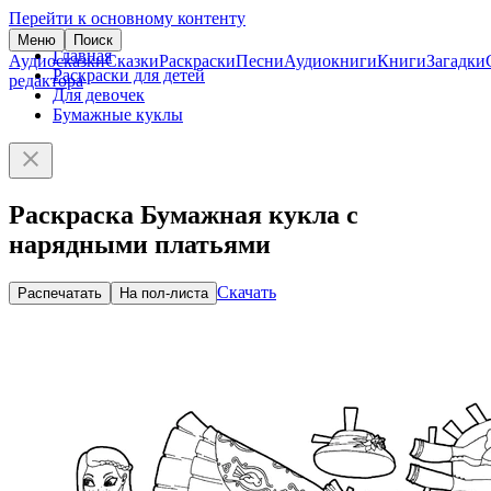
Перейти к основному контенту
Меню
Поиск
Главная
Аудиосказки
Сказки
Раскраски
Песни
Аудиокниги
Книги
Загадки
Раскраски для детей
редактора
Для девочек
Бумажные куклы
Раскраска Бумажная кукла с
нарядными платьями
Скачать
Распечатать
На пол-листа