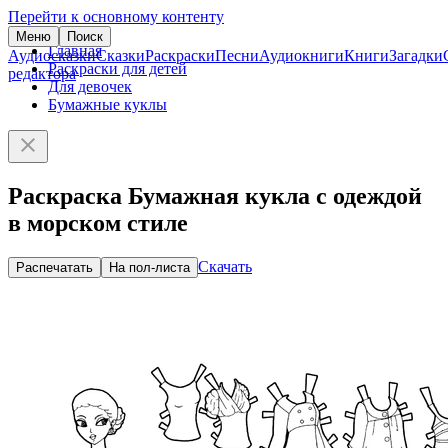
Перейти к основному контенту
Меню
Поиск
Главная
Аудиосказки
Сказки
Раскраски
Песни
Аудиокниги
Книги
Загадки
Раскраски для детей
редактора
Для девочек
Бумажные куклы
Раскраска Бумажная кукла с одеждой
в морском стиле
Скачать
Распечатать
На пол-листа