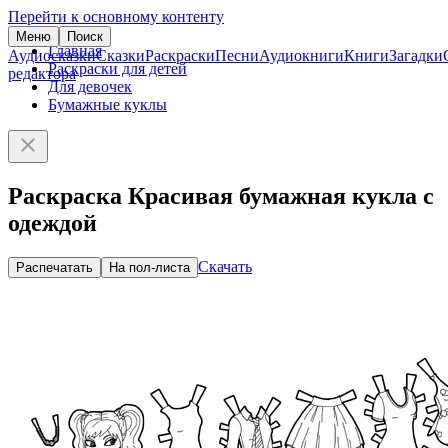
Перейти к основному контенту
Меню
Поиск
Главная
Аудиосказки
Сказки
Раскраски
Песни
Аудиокниги
Книги
Загадки
Раскраски для детей
редактора
Для девочек
Бумажные куклы
Раскраска Красивая бумажная кукла с
одеждой
Скачать
Распечатать
На пол-листа