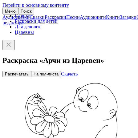
Перейти к основному контенту
Меню
Поиск
Главная
Аудиосказки
Сказки
Раскраски
Песни
Аудиокниги
Книги
Загадки
Раскраски для детей
редактора
Для девочек
Царевны
Раскраска «Арчи из Царевен»
Скачать
Распечатать
На пол-листа