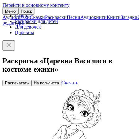
Перейти к основному контенту
Меню
Поиск
Главная
Аудиосказки
Сказки
Раскраски
Песни
Аудиокниги
Книги
Загадки
Раскраски для детей
редактора
Для девочек
Царевны
Раскраска «Царевна Василиса в
костюме ежихи»
Скачать
Распечатать
На пол-листа