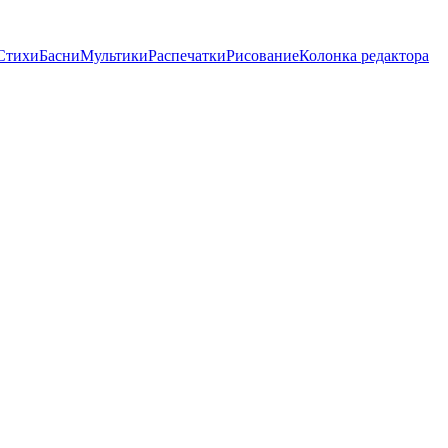
Стихи
Басни
Мультики
Распечатки
Рисование
Колонка редактора