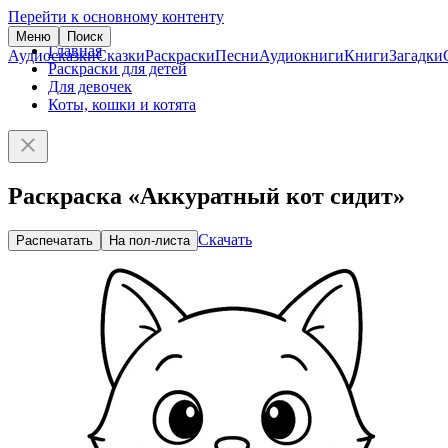
Перейти к основному контенту
Меню
Поиск
Главная
Аудиосказки
Сказки
Раскраски
Песни
Аудиокниги
Книги
Загадки
Раскраски для детей
Для девочек
Коты, кошки и котята
Раскраска «Аккуратный кот сидит»
Скачать
Распечатать
На пол-листа