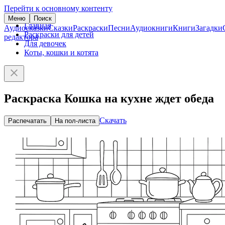
Перейти к основному контенту
Меню
Поиск
Главная
Аудиосказки
Сказки
Раскраски
Песни
Аудиокниги
Книги
Загадки
Раскраски для детей
редактора
Для девочек
Коты, кошки и котята
Раскраска Кошка на кухне ждет обеда
Скачать
Распечатать
На пол-листа