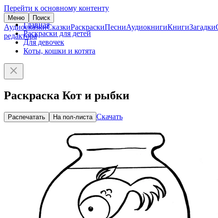
Перейти к основному контенту
Меню
Поиск
Главная
Аудиосказки
Сказки
Раскраски
Песни
Аудиокниги
Книги
Загадки
Раскраски для детей
редактора
Для девочек
Коты, кошки и котята
Раскраска Кот и рыбки
Скачать
Распечатать
На пол-листа