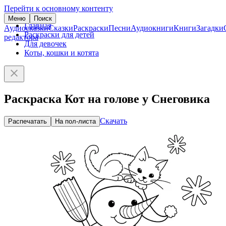
Перейти к основному контенту
Меню
Поиск
Главная
Аудиосказки
Сказки
Раскраски
Песни
Аудиокниги
Книги
Загадки
Раскраски для детей
редактора
Для девочек
Коты, кошки и котята
Раскраска Кот на голове у Снеговика
Скачать
Распечатать
На пол-листа