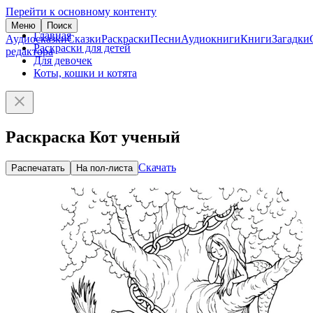
Перейти к основному контенту
Меню
Поиск
Главная
Аудиосказки
Сказки
Раскраски
Песни
Аудиокниги
Книги
Загадки
Раскраски для детей
редактора
Для девочек
Коты, кошки и котята
Раскраска Кот ученый
Скачать
Распечатать
На пол-листа