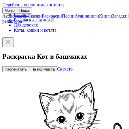
Перейти к основному контенту
Меню
Поиск
Главная
Аудиосказки
Сказки
Раскраски
Песни
Аудиокниги
Книги
Загадки
Раскраски для детей
редактора
Для девочек
Коты, кошки и котята
Раскраска Кот в башмаках
Скачать
Распечатать
На пол-листа