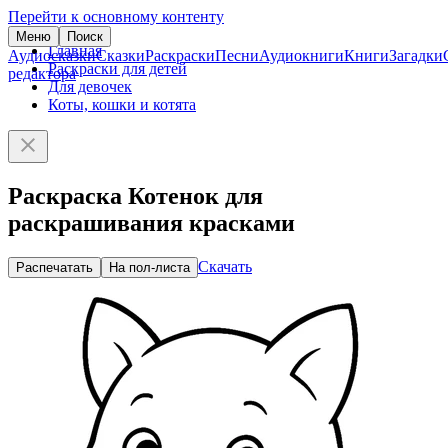
Перейти к основному контенту
Меню
Поиск
Главная
Аудиосказки
Сказки
Раскраски
Песни
Аудиокниги
Книги
Загадки
Раскраски для детей
редактора
Для девочек
Коты, кошки и котята
Раскраска Котенок для
раскрашивания красками
Скачать
Распечатать
На пол-листа