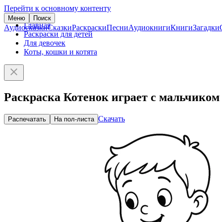
Перейти к основному контенту
Меню
Поиск
Главная
Аудиосказки
Сказки
Раскраски
Песни
Аудиокниги
Книги
Загадки
Раскраски для детей
Для девочек
Коты, кошки и котята
Раскраска Котенок играет с мальчиком
Скачать
Распечатать
На пол-листа