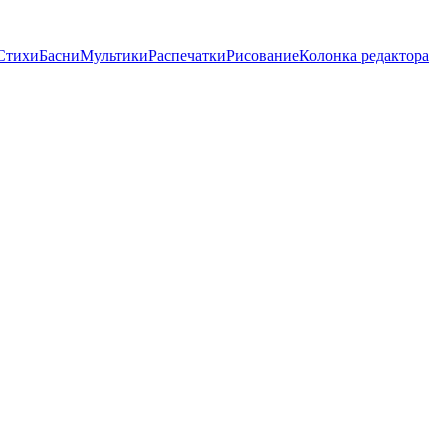
Стихи
Басни
Мультики
Распечатки
Рисование
Колонка редактора