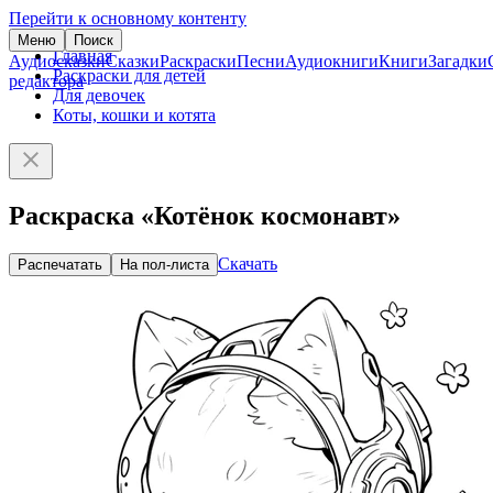
Перейти к основному контенту
Меню
Поиск
Главная
Аудиосказки
Сказки
Раскраски
Песни
Аудиокниги
Книги
Загадки
Раскраски для детей
редактора
Для девочек
Коты, кошки и котята
Раскраска «Котёнок космонавт»
Скачать
Распечатать
На пол-листа