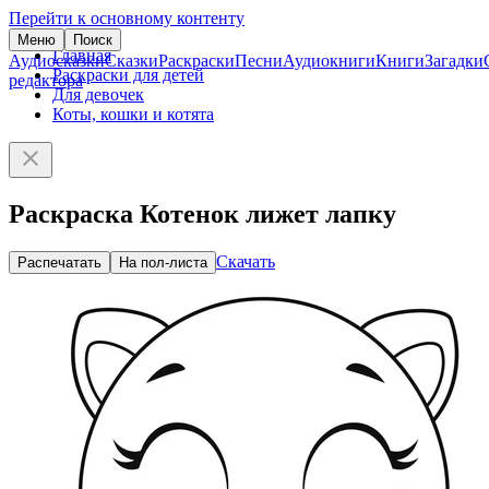
Перейти к основному контенту
Меню
Поиск
Главная
Аудиосказки
Сказки
Раскраски
Песни
Аудиокниги
Книги
Загадки
Раскраски для детей
редактора
Для девочек
Коты, кошки и котята
Раскраска Котенок лижет лапку
Скачать
Распечатать
На пол-листа