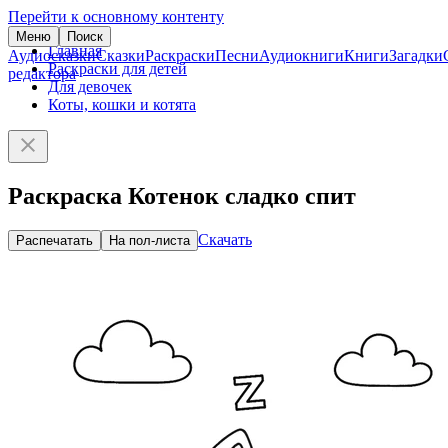
Перейти к основному контенту
Меню
Поиск
Главная
Аудиосказки
Сказки
Раскраски
Песни
Аудиокниги
Книги
Загадки
Раскраски для детей
редактора
Для девочек
Коты, кошки и котята
Раскраска Котенок сладко спит
Скачать
Распечатать
На пол-листа