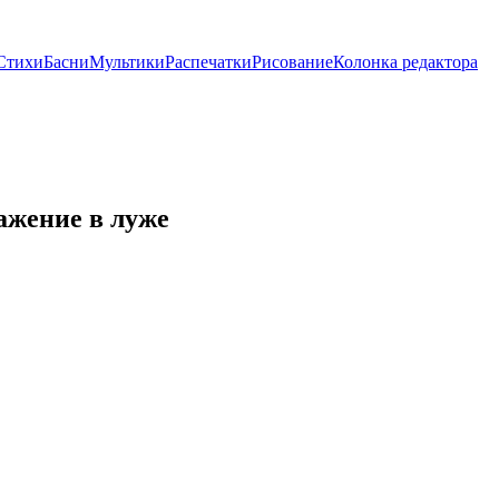
Стихи
Басни
Мультики
Распечатки
Рисование
Колонка редактора
ажение в луже