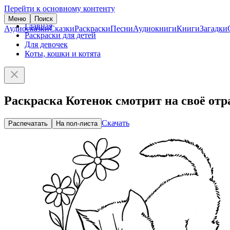
Перейти к основному контенту
Меню
Поиск
Главная
Аудиосказки
Сказки
Раскраски
Песни
Аудиокниги
Книги
Загадки
Раскраски для детей
Для девочек
Коты, кошки и котята
Раскраска Котенок смотрит на своё отр
Скачать
Распечатать
На пол-листа