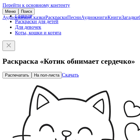
Перейти к основному контенту
Меню
Поиск
Главная
Аудиосказки
Сказки
Раскраски
Песни
Аудиокниги
Книги
Загадки
Раскраски для детей
Для девочек
Коты, кошки и котята
Раскраска «Котик обнимает сердечко»
Скачать
Распечатать
На пол-листа