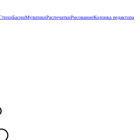
Стихи
Басни
Мультики
Распечатки
Рисование
Колонка редактора