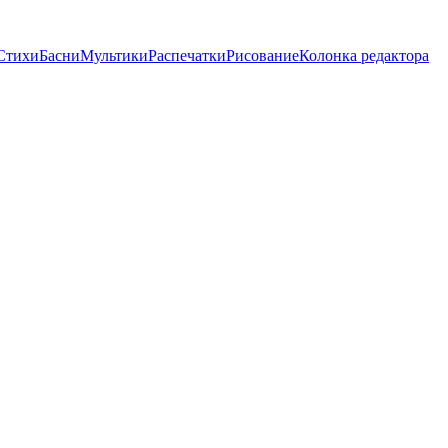
Стихи
Басни
Мультики
Распечатки
Рисование
Колонка редактора