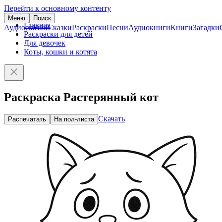
Перейти к основному контенту
Меню
Поиск
Главная
Аудиосказки
Сказки
Раскраски
Песни
Аудиокниги
Книги
Загадки
Раскраски для детей
Для девочек
Коты, кошки и котята
Раскраска Растерянный кот
Скачать
Распечатать
На пол-листа